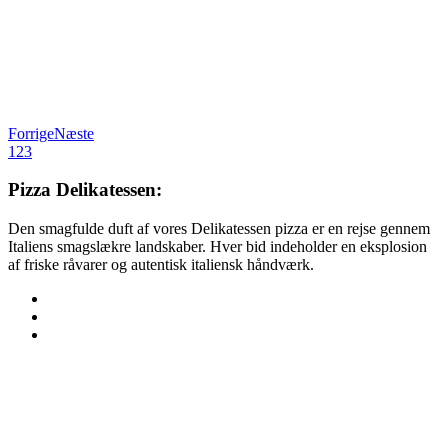
Forrige
Næste
1
2
3
Pizza Delikatessen:
Den smagfulde duft af vores Delikatessen pizza er en rejse gennem
Italiens smagslækre landskaber. Hver bid indeholder en eksplosion
af friske råvarer og autentisk italiensk håndværk.