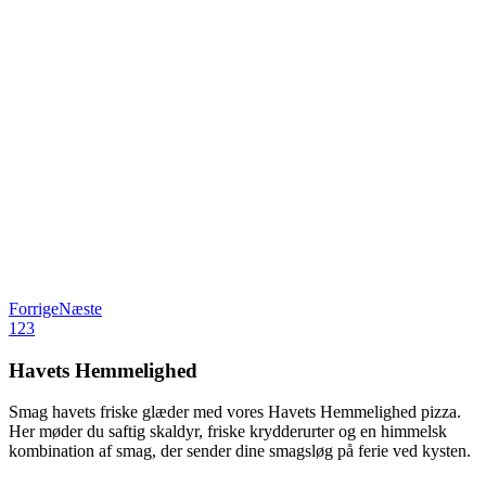
Forrige
Næste
1
2
3
Havets Hemmelighed
Smag havets friske glæder med vores Havets Hemmelighed pizza.
Her møder du saftig skaldyr, friske krydderurter og en himmelsk
kombination af smag, der sender dine smagsløg på ferie ved kysten.