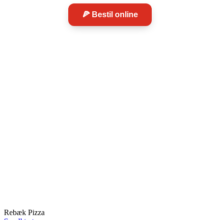
🍕 Bestil online
Rebæk
P
Rebæk Søpark 1, 2650 Hvidovre
Telefon: 36 48 29 45
Rebæk Pizza