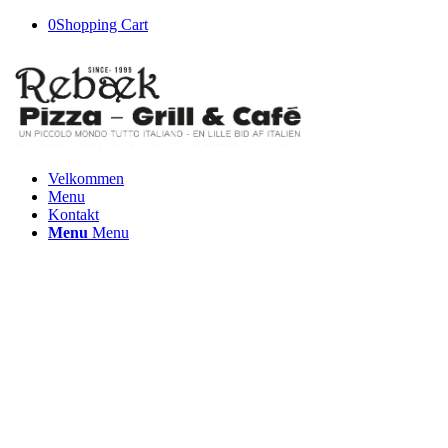
0
Shopping Cart
Velkommen
Menu
Kontakt
Menu
Menu
Rebæk
Pizza
Oplev autentiske italienske smagsoplevelser.
Nyd håndlavede pizzaer lavet med friske ingredienser, sandwich,
burgere og nyd dine foretrukne retter fra vores brede menu.
————————————-
Rebæk Søpark 1, 2650 Hvidovre
Telefon: 36 48 29 45