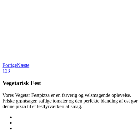
Forrige
Næste
1
2
3
Vegetarisk Fest
Vores Vegetar Festpizza er en farverig og velsmagende oplevelse.
Friske grøntsager, saftige tomater og den perfekte blanding af ost gør
denne pizza til et festfyrværkeri af smag.